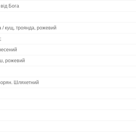
від Бога
 / кущ, троянда, рожевий
;
несений
уш, рожевий
ворян. Шляхетний