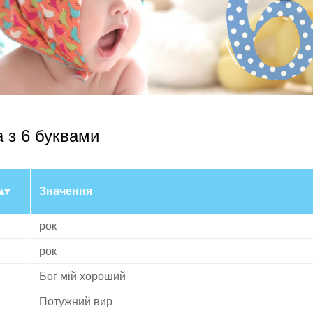
а з 6 буквами
Значення
рок
рок
Бог мій хороший
Потужний вир