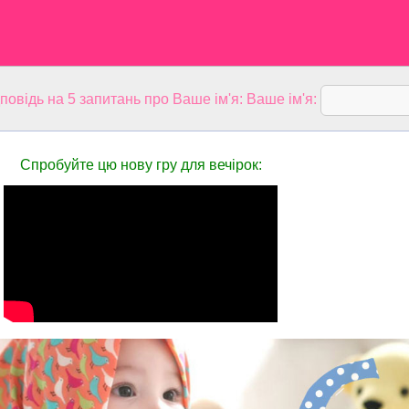
дповідь на 5 запитань про Ваше ім'я: Ваше ім'я:
Спробуйте цю нову гру для вечірок: