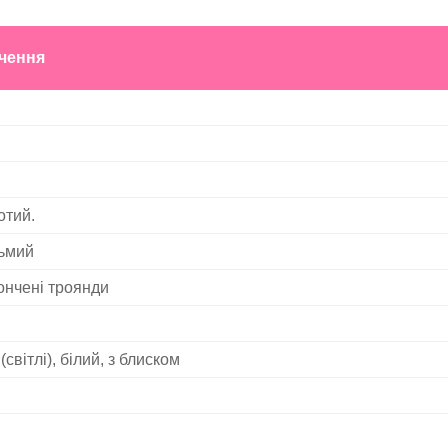
чення
отий.
ьмий
ончені троянди
 (світлі), білий, з блиском