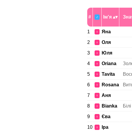
#
Ім'я
Зна
♂
1
Яна
♀
2
Оля
♀
3
Юля
♀
4
Oriana
Зол
♀
5
Tavita
Вос
♀
6
Rosana
Вит
♀
7
Аня
♀
8
Bianka
Білі
♀
9
Єва
♀
10
Іра
♀