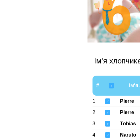
Ім'я хлопчик
#
Ім'я
♂
1
Pierre
♂
2
Pierre
♂
3
Tobias
♂
4
Naruto
♂