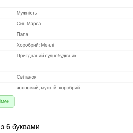
Мужність
Син Марса
Папа
Хоробрий; Менлі
Приєднаний суднобудівник
Світанок
чоловічий, мужній, хоробрий
імен
 з 6 буквами