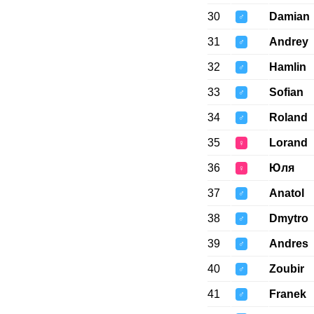
30
Damian
♂
31
Andrey
♂
32
Hamlin
♂
33
Sofian
♂
34
Roland
♂
35
Lorand
♀
36
Юля
♀
37
Anatol
♂
38
Dmytro
♂
39
Andres
♂
40
Zoubir
♂
41
Franek
♂