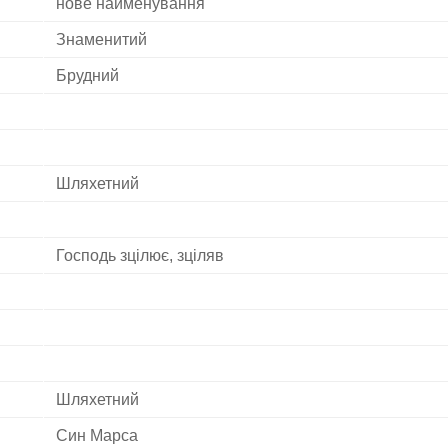
нове найменування
Знаменитий
Брудний
Шляхетний
Господь зцілює, зціляв
Шляхетний
Син Марса