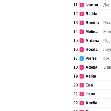
11
Ivanna
Дар 
♀
12
Rialda
♀
13
Rosina
Роза
♀
14
Melina
Мед
♀
15
Ardena
Під
♀
16
Rosita
/ Б
♀
17
Pierre
рок
♂
18
Adella
З д
♀
19
Aelita
♀
20
Ева
♀
21
Iliana
♀
22
Anelia
♀