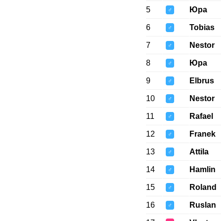
5
Юра
♂
6
Tobias
♂
7
Nestor
♂
8
Юра
♂
9
Elbrus
♂
10
Nestor
♂
11
Rafael
♂
12
Franek
♂
13
Attila
♂
14
Hamlin
♂
15
Roland
♂
16
Ruslan
♂