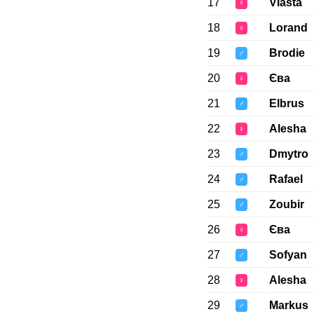
17
Vlasta
♀
18
Lorand
♀
19
Brodie
♂
20
Єва
♀
21
Elbrus
♂
22
Alesha
♀
23
Dmytro
♂
24
Rafael
♂
25
Zoubir
♂
26
Єва
♀
27
Sofyan
♂
28
Alesha
♀
29
Markus
♂