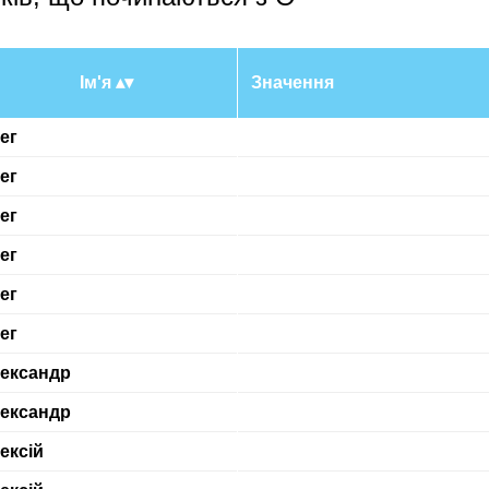
Ім'я
Значення
ег
ег
ег
ег
ег
ег
ександр
ександр
ексій