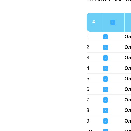
#
♂
1
Ол
♂
2
Ол
♂
3
Ол
♂
4
Ол
♂
5
Ол
♂
6
Ол
♂
7
Ол
♂
8
Ол
♂
9
Ол
♂