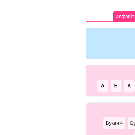
алфавіт
A
E
K
Букви 4
Б