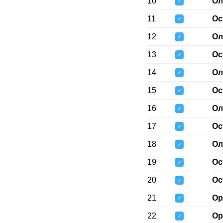
10
Ол
♂
11
Ос
♂
12
Ол
♂
13
Ос
♂
14
Ол
♂
15
Ос
♂
16
Ол
♂
17
Ос
♂
18
Ол
♂
19
Ос
♂
20
Ос
♂
21
Ор
♂
22
Ор
♂