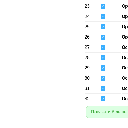
23
Ор
♂
24
Ор
♂
25
Ор
♂
26
Ор
♂
27
Ос
♂
28
Ос
♂
29
Ос
♂
30
Ос
♂
31
Ос
♂
32
Ос
♂
Показати більше 