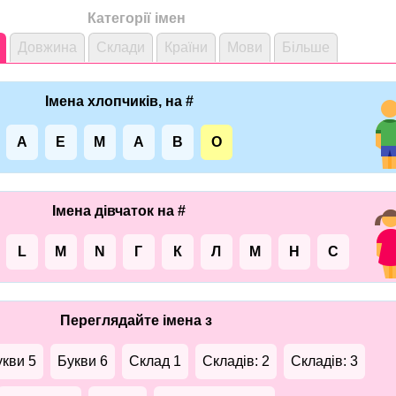
Категорії імен
Довжина
Склади
Країни
Мови
Більше
Імена хлопчиків, на #
A
E
M
А
В
О
Імена дівчаток на #
L
M
N
Г
К
Л
М
Н
С
Переглядайте імена з
укви 5
Букви 6
Склад 1
Складів: 2
Складів: 3