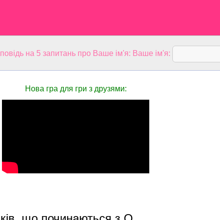
дповідь на 5 запитань про Ваше ім'я: Ваше ім'я:
Нова гра для гри з друзями:
ків, що починаються з О