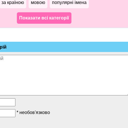
за країною
мовою
популярні імена
Показати всі категорії
рій
* необов'язково