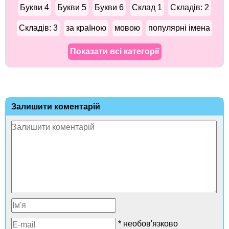
Букви 4
Букви 5
Букви 6
Склад 1
Складів: 2
Складів: 3
за країною
мовою
популярні імена
Показати всі категорії
Залишити коментарій
* необов'язково