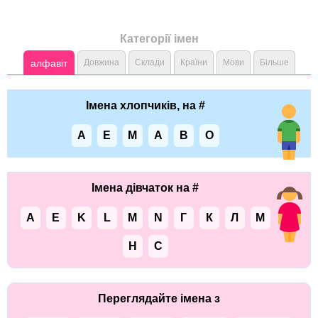
Категорії імен
алфавіт
Довжина
Склади
Країни
Мови
Більше
Імена хлопчиків, на #
A
E
M
А
В
О
Імена дівчаток на #
A
E
K
L
M
N
Г
К
Л
М
Н
С
Переглядайте імена з