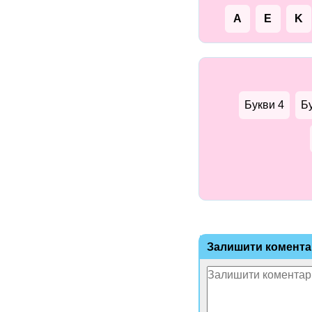
A
E
K
Букви 4
Б
Залишити комента