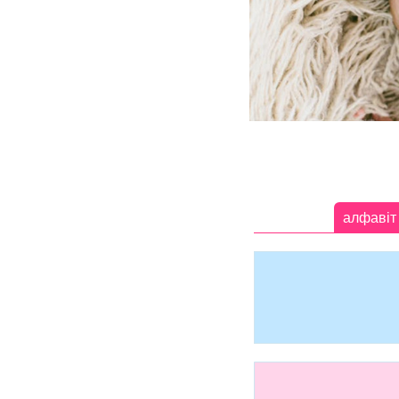
алфавіт