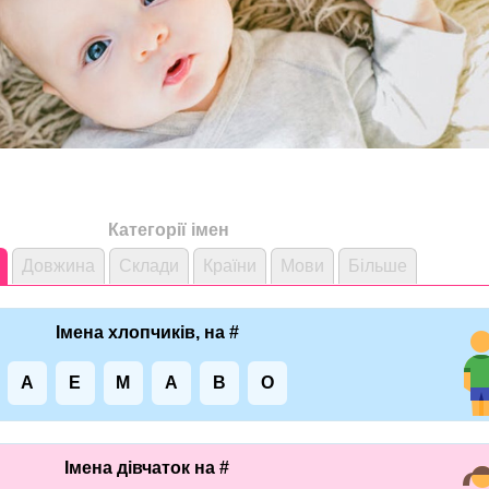
Категорії імен
Довжина
Склади
Країни
Мови
Більше
Імена хлопчиків, на #
A
E
M
А
В
О
Імена дівчаток на #