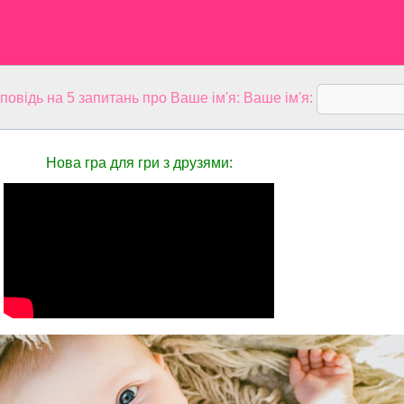
дповідь на 5 запитань про Ваше ім'я: Ваше ім'я:
Нова гра для гри з друзями: