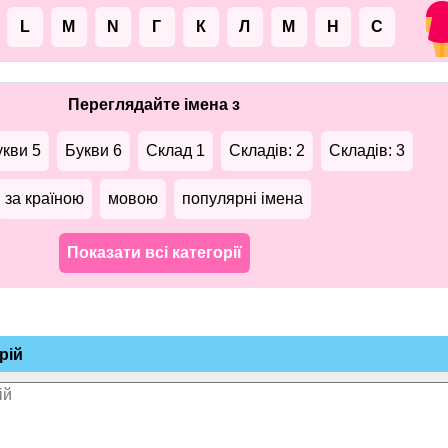
L
M
N
Г
К
Л
М
Н
С
Переглядайте імена з
укви 5
Букви 6
Склад 1
Складів: 2
Складів: 3
за країною
мовою
популярні імена
Показати всі категорії
рій