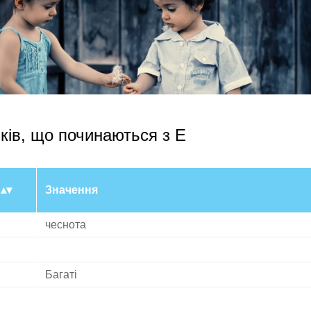
ків, що починаються з E
Значення
чеснота
Багаті