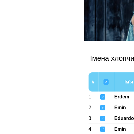
Імена хлопчи
#
Ім'я
♂
1
Erdem
♂
2
Emin
♂
3
Eduardo
♂
4
Emin
♂