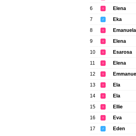
6
Elena
♀
7
Eka
♂
8
Emanuela
♀
9
Elena
♀
10
Esarosa
♀
11
Elena
♀
12
Emmanue
♀
13
Ela
♀
14
Ela
♀
15
Ellie
♀
16
Eva
♀
17
Eden
♂