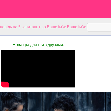
дповідь на 5 запитань про Ваше ім'я: Ваше ім'я:
Нова гра для гри з друзями: