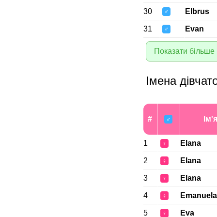
30
Elbrus
♂
31
Evan
♂
Показати більше 
Імена дівчат
#
Ім'
♂
1
Elana
♀
2
Elana
♀
3
Elana
♀
4
Emanuela
♀
5
Eva
♀