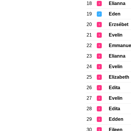
18
Elianna
♀
19
Eden
♂
20
Erzsébet
♀
21
Evelin
♀
22
Emmanue
♀
23
Elianna
♀
24
Evelin
♀
25
Elizabeth
♀
26
Edita
♀
27
Evelin
♀
28
Edita
♀
29
Edden
♀
30
Eileen
♀