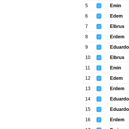
5
Emin
♂
6
Edem
♂
7
Elbrus
♂
8
Erdem
♂
9
Eduardo
♂
10
Elbrus
♂
11
Emin
♂
12
Edem
♂
13
Erdem
♂
14
Eduardo
♂
15
Eduardo
♂
16
Erdem
♂