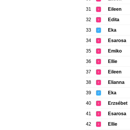
31
Eileen
♀
32
Edita
♀
33
Eka
♂
34
Esarosa
♀
35
Emiko
♀
36
Ellie
♀
37
Eileen
♀
38
Elianna
♀
39
Eka
♂
40
Erzsébet
♀
41
Esarosa
♀
42
Ellie
♀