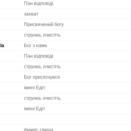
Пан відповіді
захват
Присвячений богу
струнка, очистіть
la
Бог з нами
Пан відповіді
струнка, очистіть
Бог присягнувся
імені Едіт
струнка, очистіть
імені Едіт
факел, сяюча