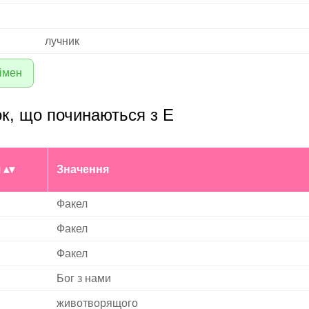
лучник
імен
ок, що починаються з E
я
Значення
Факел
Факел
Факел
Бог з нами
животворящого