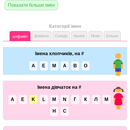
Показати більше імен
Категорії імен
алфавіт
Довжина
Склади
Країни
Мови
Більше
Імена хлопчиків, на #
A
E
M
А
В
О
Імена дівчаток на #
A
E
K
L
M
N
Г
К
Л
М
Н
С