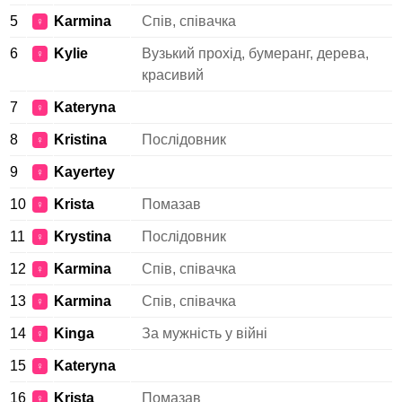
5
Karmina
Спів, співачка
♀
6
Kylie
Вузький прохід, бумеранг, дерева,
♀
красивий
7
Kateryna
♀
8
Kristina
Послідовник
♀
9
Kayertey
♀
10
Krista
Помазав
♀
11
Krystina
Послідовник
♀
12
Karmina
Спів, співачка
♀
13
Karmina
Спів, співачка
♀
14
Kinga
За мужність у війні
♀
15
Kateryna
♀
16
Krista
Помазав
♀