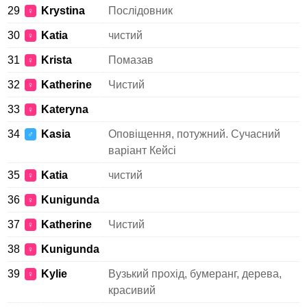
29
Krystina
Послідовник
♀
30
Katia
чистий
♀
31
Krista
Помазав
♀
32
Katherine
Чистий
♀
33
Kateryna
♀
34
Kasia
Оповіщення, потужний. Сучасний
♂
варіант Кейсі
35
Katia
чистий
♀
36
Kunigunda
♀
37
Katherine
Чистий
♀
38
Kunigunda
♀
39
Kylie
Вузький прохід, бумеранг, дерева,
♀
красивий