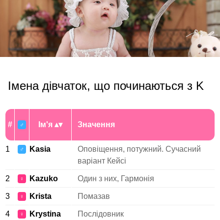
Імена дівчаток, що починаються з K
#
Ім'я
Значення
♂
1
Kasia
Оповіщення, потужний. Сучасний
♂
варіант Кейсі
2
Kazuko
Один з них, Гармонія
♀
3
Krista
Помазав
♀
4
Krystina
Послідовник
♀