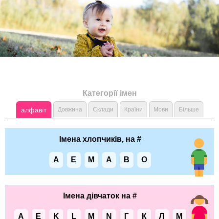
Категорії імен
алфавіт
Довжина
Склади
Країни
Мови
Більше
Імена хлопчиків, на #
A
E
M
А
В
О
Імена дівчаток на #
A
E
K
L
M
N
Г
К
Л
М