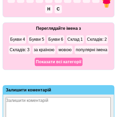
Н
С
Переглядайте імена з
Букви 4
Букви 5
Букви 6
Склад 1
Складів: 2
Складів: 3
за країною
мовою
популярні імена
Показати всі категорії
Залишити коментарій