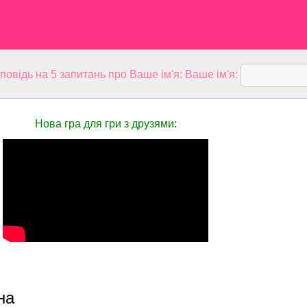
дповідь на 5 запитань про Ваше ім'я: Ваше ім'я:
Нова гра для гри з друзями:
на