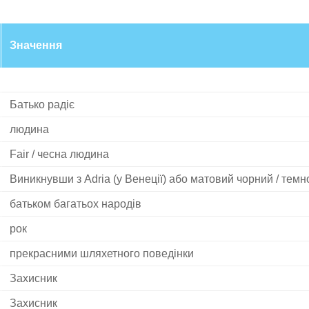
Значення
Батько радіє
людина
Fair / чесна людина
Виникнувши з Adria (у Венеції) або матовий чорний / темн
батьком багатьох народів
рок
прекрасними шляхетного поведінки
Захисник
Захисник