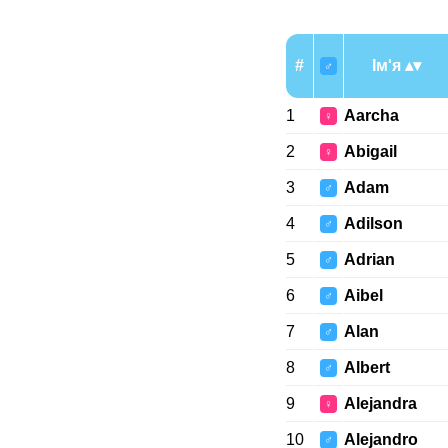
#
Ім'я
♂
1
Aarcha
♀
2
Abigail
♀
3
Adam
♂
4
Adilson
♂
5
Adrian
♂
6
Aibel
♂
7
Alan
♂
8
Albert
♂
9
Alejandra
♀
10
Alejandro
♂