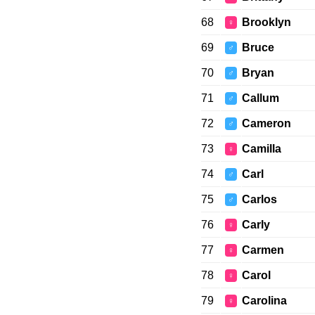
68
Brooklyn
♀
69
Bruce
♂
70
Bryan
♂
71
Callum
♂
72
Cameron
♂
73
Camilla
♀
74
Carl
♂
75
Carlos
♂
76
Carly
♀
77
Carmen
♀
78
Carol
♀
79
Carolina
♀