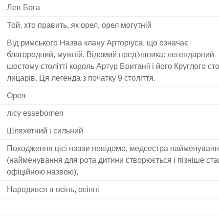
Лев Бога
Той, хто править, як орел, орел могутній
Від римського Назва клану Арторіуса, що означає
благородний, мужній. Відомий пред'явника: легендарний
шостому столітті король Артур Британії і його Круглого ст
лицарів. Ця легенда з початку 9 століття.
Орел
лісу essebomen
Шляхетний і сильний
Походження цієї назви невідомо, медсестра найменуван
(найменування для рота дитини створюється і пізніше ста
офіційною назвою),
Народився в осінь, осінні