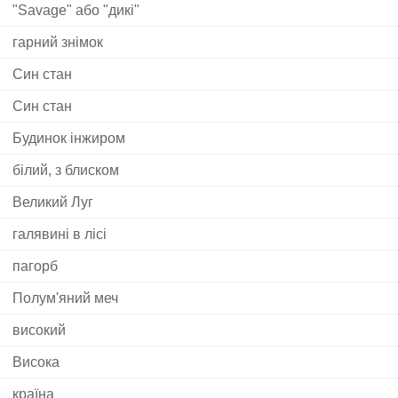
"Savage" або "дикі"
гарний знімок
Син стан
Син стан
Будинок інжиром
білий, з блиском
Великий Луг
галявині в лісі
пагорб
Полум'яний меч
високий
Висока
країна