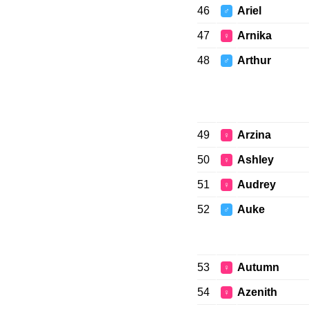
46
Ariel
♂
47
Arnika
♀
48
Arthur
♂
49
Arzina
♀
50
Ashley
♀
51
Audrey
♀
52
Auke
♂
53
Autumn
♀
54
Azenith
♀