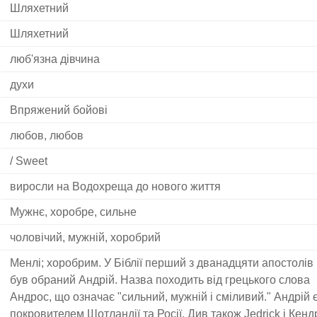
Шляхетний
Шляхетний
люб'язна дівчина
духи
Впряжений бойові
любов, любов
/ Sweet
виросли на Водохреща до нового життя
Мужнє, хоробре, сильне
чоловічий, мужній, хоробрий
Менлі; хоробрим. У Біблії перший з дванадцяти апостолів
був обраний Андрій. Назва походить від грецького слова
Андрос, що означає "сильний, мужній і сміливий." Андрій 
покровителем Шотландії та Росії. Див також Jedrick і Кендр