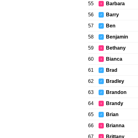
55
Barbara
♀
56
Barry
♂
57
Ben
♂
58
Benjamin
♂
59
Bethany
♀
60
Bianca
♀
61
Brad
♂
62
Bradley
♂
63
Brandon
♂
64
Brandy
♀
65
Brian
♂
66
Brianna
♀
67
Brittany
♀