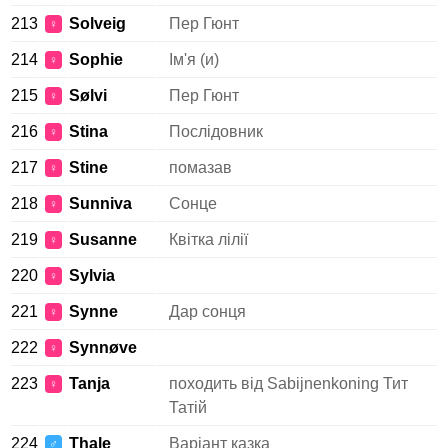
213
Solveig
Пер Гюнт
♀
214
Sophie
Ім'я (и)
♀
215
Sølvi
Пер Гюнт
♀
216
Stina
Послідовник
♀
217
Stine
помазав
♀
218
Sunniva
Сонце
♀
219
Susanne
Квітка лілії
♀
220
Sylvia
♀
221
Synne
Дар сонця
♀
222
Synnøve
♀
223
Tanja
походить від Sabijnenkoning Тит
♀
Татій
224
Thale
Варіант казка
♂