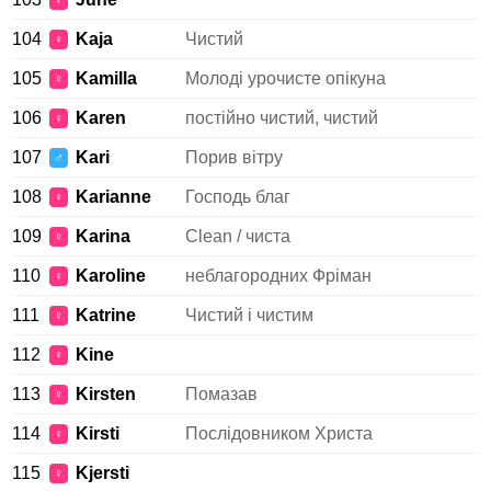
♀
104
Kaja
Чистий
♀
105
Kamilla
Молоді урочисте опікуна
♀
106
Karen
постійно чистий, чистий
♀
107
Kari
Порив вітру
♂
108
Karianne
Господь благ
♀
109
Karina
Clean / чиста
♀
110
Karoline
неблагородних Фріман
♀
111
Katrine
Чистий і чистим
♀
112
Kine
♀
113
Kirsten
Помазав
♀
114
Kirsti
Послідовником Христа
♀
115
Kjersti
♀