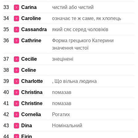
33
Carina
чистий або чистий
♀
34
Caroline
означає те ж саме, як хлопець
♀
35
Cassandra
який сяє серед чоловіків
♀
36
Cathrine
Форма грецького Катерини
♀
значення чистої
37
Cecilie
знецінені
♀
38
Celine
♀
39
Charlotte
, Що вільна людина
♀
40
Christina
помазав
♀
41
Christine
помазав
♀
42
Cornelia
Рогатих
♀
43
Dina
Номінальний
♀
44
Eirin
♀