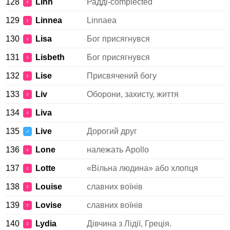
128
Linn
Радді-complected
♀
129
Linnea
Linnaea
♀
130
Lisa
Бог присягнувся
♀
131
Lisbeth
Бог присягнувся
♀
132
Lise
Присвячений богу
♀
133
Liv
Оборони, захисту, життя
♀
134
Liva
♀
135
Live
Дорогий друг
♂
136
Lone
належать Apollo
♀
137
Lotte
«Вільна людина» або хлопця
♀
138
Louise
славних воїнів
♀
139
Lovise
славних воїнів
♀
140
Lydia
Дівчина з Лідії, Греція.
♀