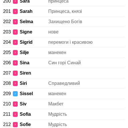
200
Sara
принцеса
♀
201
Sarah
Принцеса, князі
♀
202
Selma
Захищено Богів
♀
203
Signe
нове
♀
204
Sigrid
перемоги і красивою
♀
205
Silje
манекен
♀
206
Sina
Син горі Синай
♀
207
Siren
♀
208
Siri
Справедливий
♀
209
Sissel
манекен
♂
210
Siv
Макбет
♀
211
Sofia
Мудрість
♀
212
Sofie
Мудрість
♀