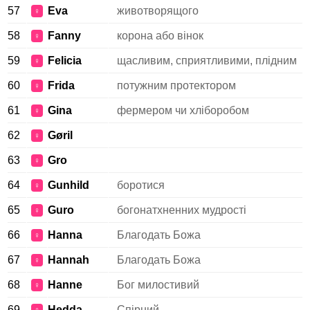
57
Eva
животворящого
♀
58
Fanny
корона або вінок
♀
59
Felicia
щасливим, сприятливими, плідним
♀
60
Frida
потужним протектором
♀
61
Gina
фермером чи хліборобом
♀
62
Gøril
♀
63
Gro
♀
64
Gunhild
боротися
♀
65
Guro
богонатхненних мудрості
♀
66
Hanna
Благодать Божа
♀
67
Hannah
Благодать Божа
♀
68
Hanne
Бог милостивий
♀
69
Hedda
Спірний