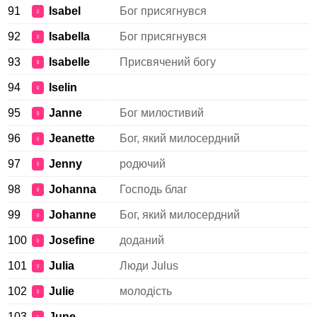
91
Isabel
Бог присягнувся
♀
92
Isabella
Бог присягнувся
♀
93
Isabelle
Присвячений богу
♀
94
Iselin
♀
95
Janne
Бог милостивий
♀
96
Jeanette
Бог, який милосердний
♀
97
Jenny
родючий
♀
98
Johanna
Господь благ
♀
99
Johanne
Бог, який милосердний
♀
100
Josefine
доданий
♀
101
Julia
Люди Julus
♀
102
Julie
молодість
♀
103
June