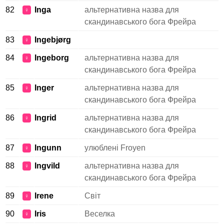
82
Inga
альтернативна назва для
♀
скандинавського бога Фрейра
83
Ingebjørg
♀
84
Ingeborg
альтернативна назва для
♀
скандинавського бога Фрейра
85
Inger
альтернативна назва для
♀
скандинавського бога Фрейра
86
Ingrid
альтернативна назва для
♀
скандинавського бога Фрейра
87
Ingunn
улюблені Froyen
♀
88
Ingvild
альтернативна назва для
♀
скандинавського бога Фрейра
89
Irene
Світ
♀
90
Iris
Веселка
♀