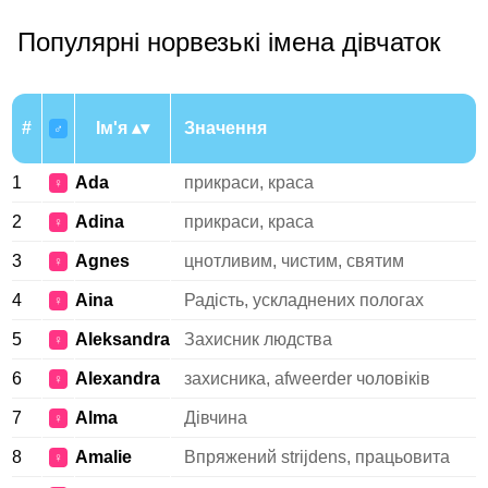
Популярні норвезькі імена дівчаток
#
Ім'я
Значення
♂
1
Ada
прикраси, краса
♀
2
Adina
прикраси, краса
♀
3
Agnes
цнотливим, чистим, святим
♀
4
Aina
Радість, ускладнених пологах
♀
5
Aleksandra
Захисник людства
♀
6
Alexandra
захисника, afweerder чоловіків
♀
7
Alma
Дівчина
♀
8
Amalie
Впряжений strijdens, працьовита
♀