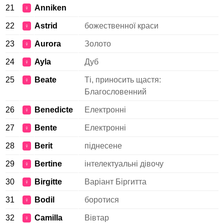
21
Anniken
♀
22
Astrid
божественної краси
♀
23
Aurora
Золото
♀
24
Ayla
Дуб
♀
25
Beate
Ті, приносить щастя:
♀
Благословенний
26
Benedicte
Електронні
♀
27
Bente
Електронні
♀
28
Berit
піднесене
♀
29
Bertine
інтелектуальні дівочу
♀
30
Birgitte
Варіант Біргитта
♀
31
Bodil
боротися
♀
32
Camilla
Вівтар
♀