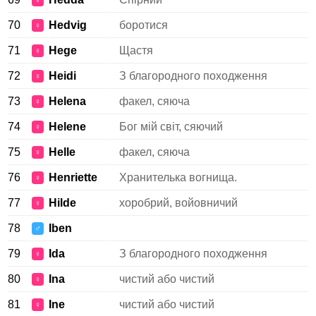
♀
70
Hedvig
боротися
♀
71
Hege
Щастя
♀
72
Heidi
З благородного походження
♀
73
Helena
факел, сяюча
♀
74
Helene
Бог мій світ, сяючий
♀
75
Helle
факел, сяюча
♀
76
Henriette
Хранителька вогнища.
♀
77
Hilde
хоробрий, войовничий
♀
78
Iben
♂
79
Ida
З благородного походження
♀
80
Ina
чистий або чистий
♀
81
Ine
чистий або чистий
♀