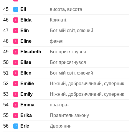
45
Eli
висота, висота
♂
46
Elida
Крилаті.
♀
47
Elin
Бог мій світ, сяючий
♀
48
Eline
факел
♀
49
Elisabeth
Бог присягнувся
♀
50
Elise
Бог присягнувся
♀
51
Ellen
Бог мій світ, сяючий
♀
52
Emilie
Ніжний, доброзичливий, суперник
♀
53
Emily
Ніжний, доброзичливий, суперник
♀
54
Emma
пра-пра-
♀
55
Erika
Правитель закону
♀
56
Erle
Дворянин
♂