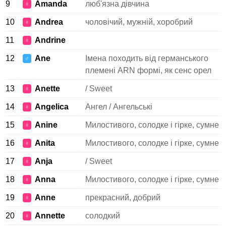
9
Amanda
люб'язна дівчина
♀
10
Andrea
чоловічий, мужній, хоробрий
♀
11
Andrine
♀
12
Ane
Імена походить від германського
♂
племені ARN формі, як сенс орел
13
Anette
/ Sweet
♀
14
Angelica
Ангел / Ангельські
♀
15
Anine
Милостивого, солодке і гірке, сумне
♀
16
Anita
Милостивого, солодке і гірке, сумне
♀
17
Anja
/ Sweet
♀
18
Anna
Милостивого, солодке і гірке, сумне
♀
19
Anne
прекрасний, добрий
♀
20
Annette
солодкий
♀