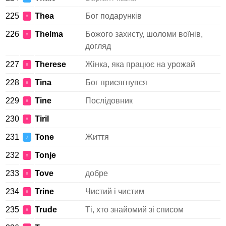
225
Thea
Бог подарунків
♀
226
Thelma
Божого захисту, шоломи воїнів,
♀
догляд
227
Therese
Жінка, яка працює на урожай
♀
228
Tina
Бог присягнувся
♀
229
Tine
Послідовник
♀
230
Tiril
♀
231
Tone
Життя
♂
232
Tonje
♀
233
Tove
добре
♀
234
Trine
Чистий і чистим
♀
235
Trude
Ті, хто знайомий зі списом
♀