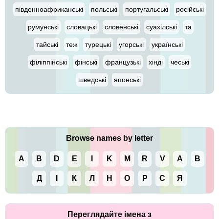
південноафриканські
польські
португальські
російські
румунські
словацькі
словенські
суахілські
та
тайські
теж
турецькі
угорські
українські
філіппінські
фінські
французькі
хінді
чеські
шведські
японські
Browse names by letter
A
B
D
E
I
K
M
R
V
А
В
Д
І
К
Л
Н
О
Р
С
Я
Переглядайте імена з