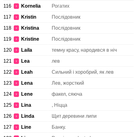
116
Kornelia
Рогатих
♀
117
Kristin
Послідовник
♀
118
Kristina
Послідовник
♀
119
Kristine
Послідовник
♀
120
Laila
темну красу, народився в ніч
♀
121
Lea
лев
♀
122
Leah
Сильний і хоробрий, як лев
♀
123
Lena
Лев, жорсткий
♀
124
Lene
факел, сяюча
♀
125
Lina
, Ніцца
♀
126
Linda
Щит деревини липи
♀
127
Line
Банку.
♀