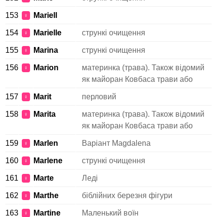
153
Mariell
♀
154
Marielle
стрункі очищення
♀
155
Marina
стрункі очищення
♀
156
Marion
материнка (трава). Також відомий
♀
як майоран Ковбаса трави або
157
Marit
перловий
♀
158
Marita
материнка (трава). Також відомий
♀
як майоран Ковбаса трави або
159
Marlen
Варіант Magdalena
♀
160
Marlene
стрункі очищення
♀
161
Marte
Леді
♀
162
Marthe
біблійних березня фігури
♀
163
Martine
Маленький воїн
♀