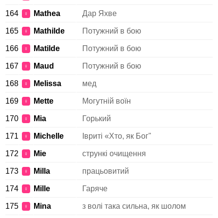
164
Mathea
Дар Яхве
♀
165
Mathilde
Потужний в бою
♀
166
Matilde
Потужний в бою
♀
167
Maud
Потужний в бою
♀
168
Melissa
мед
♀
169
Mette
Могутній воїн
♀
170
Mia
Горький
♀
171
Michelle
Івриті «Хто, як Бог"
♀
172
Mie
стрункі очищення
♀
173
Milla
працьовитий
♀
174
Mille
Гаряче
♀
175
Mina
з волі така сильна, як шолом
♀