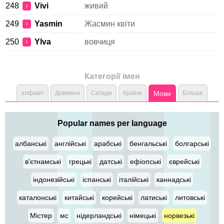
248
Vivi
живий
♀
249
Yasmin
Жасмин квіти
♀
250
Ylva
вовчиця
♀
Категорії імен
алфавіт
Довжина
Склади
Країни
Мови
Більше
Popular names per language
албанські
англійські
арабські
бенгальські
болгарські
в'єтнамські
грецькі
датські
ефіопські
єврейські
індонезійські
іспанські
італійські
каннадські
каталонські
китайські
корейські
латиські
литовські
Містер
мс
нідерландські
німецькі
норвезькі