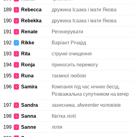
189
Rebecca
дружина Ісаака і мати Якова
♀
190
Rebekka
дружина Ісаака і мати Якова
♀
191
Renate
Регенерувати
♀
192
Rikke
Варіант Річард
♂
193
Rita
стрункі очищення
♀
194
Ronja
приносить перемогу
♀
195
Runa
таємної любові
♀
196
Samira
Компанія під час нічних бесід,
♀
Розважальна супутником на вечір
197
Sandra
захисника, afweerder чоловіків
♀
198
Sanna
Квітка лілії
♀
199
Sanne
лілія
♀