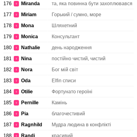
176
Miranda
та, яка повинна бути захоплювався
♀
177
Miriam
Горький / сумно, море
♀
178
Mona
Шляхетний
♀
179
Monica
Консультант
♀
180
Nathalie
день народження
♀
181
Nina
постійно чистий, чистий
♀
182
Nora
Бог мій світ
♀
183
Oda
Elfin списи
♀
184
Otilie
Фортунато героїні
♀
185
Pernille
Камінь
♀
186
Pia
благочестивий
♀
187
Ragnhild
Мудра людина в конфлікті
♀
188
Randi
красивий
♀