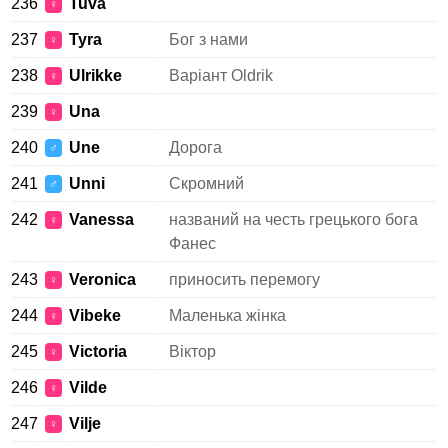
236
Tuva
♀
237
Tyra
Бог з нами
♀
238
Ulrikke
Варіант Oldrik
♀
239
Una
♀
240
Une
Дорога
♂
241
Unni
Скромний
♂
242
Vanessa
названий на честь грецького бога
♀
Фанес
243
Veronica
приносить перемогу
♀
244
Vibeke
Маленька жінка
♀
245
Victoria
Віктор
♀
246
Vilde
♀
247
Vilje
♀