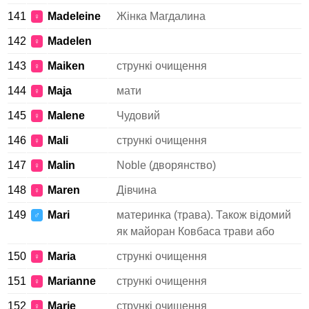
141
Madeleine
Жінка Магдалина
♀
142
Madelen
♀
143
Maiken
стрункі очищення
♀
144
Maja
мати
♀
145
Malene
Чудовий
♀
146
Mali
стрункі очищення
♀
147
Malin
Noble (дворянство)
♀
148
Maren
Дівчина
♀
149
Mari
материнка (трава). Також відомий
♂
як майоран Ковбаса трави або
150
Maria
стрункі очищення
♀
151
Marianne
стрункі очищення
♀
152
Marie
стрункі очищення
♀