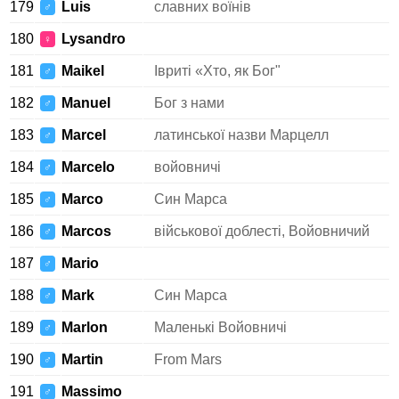
179
Luis
славних воїнів
♂
180
Lysandro
♀
181
Maikel
Івриті «Хто, як Бог"
♂
182
Manuel
Бог з нами
♂
183
Marcel
латинської назви Марцелл
♂
184
Marcelo
войовничі
♂
185
Marco
Син Марса
♂
186
Marcos
військової доблесті, Войовничий
♂
187
Mario
♂
188
Mark
Син Марса
♂
189
Marlon
Маленькі Войовничі
♂
190
Martin
From Mars
♂
191
Massimo
♂