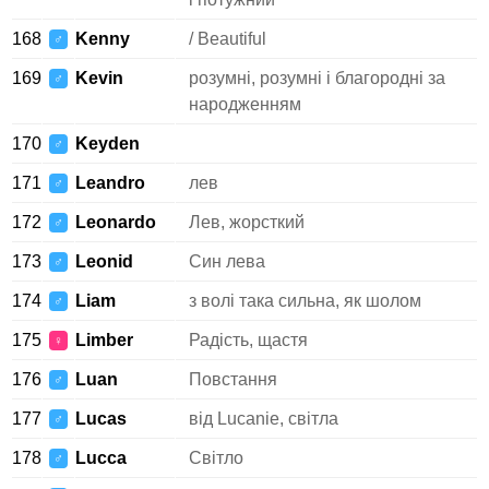
168
Kenny
/ Beautiful
♂
169
Kevin
розумні, розумні і благородні за
♂
народженням
170
Keyden
♂
171
Leandro
лев
♂
172
Leonardo
Лев, жорсткий
♂
173
Leonid
Син лева
♂
174
Liam
з волі така сильна, як шолом
♂
175
Limber
Радість, щастя
♀
176
Luan
Повстання
♂
177
Lucas
від Lucanie, світла
♂
178
Lucca
Світло
♂