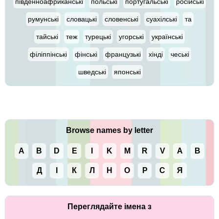
південноафриканські
польські
португальські
російські
румунські
словацькі
словенські
суахілські
та
тайські
теж
турецькі
угорські
українські
філіппінські
фінські
французькі
хінді
чеські
шведські
японські
Browse names by letter
A
B
D
E
I
K
M
R
V
А
В
Д
І
К
Л
Н
О
Р
С
Я
Переглядайте імена з