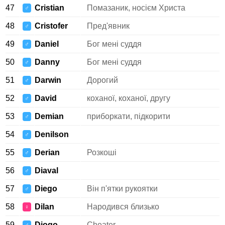
47
Cristian
Помазаник, носієм Христа
♂
48
Cristofer
Пред'явник
♂
49
Daniel
Бог мені суддя
♂
50
Danny
Бог мені суддя
♂
51
Darwin
Дорогий
♂
52
David
коханої, коханої, другу
♂
53
Demian
приборкати, підкорити
♂
54
Denilson
♂
55
Derian
Розкоші
♂
56
Diaval
♂
57
Diego
Він п'ятки рукоятки
♂
58
Dilan
Народився близько
♀
59
Diogo
Cheater