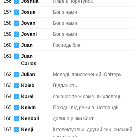
156
Joshua
Яхве є порятунок
♂
157
Josue
Бог з нами
♂
158
Jovan
Бог з нами
♂
159
Jovani
Бог з нами
♂
160
Juan
Господь благ
♂
161
Juan
♂
Carlos
162
Julian
Молоді, присвячений Юпітеру
♂
163
Kaleb
Відданість
♂
164
Karel
означає те ж саме, як хлопець
♂
165
Kelvin
Похідні від річки в Шотландії
♂
166
Kendall
долина річки Кент
♂
167
Kenji
Інтелектуальні другий син, сильний
♂
і потужний