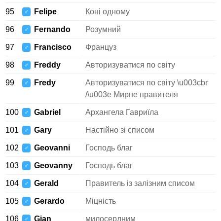
95
Felipe
Коні одному
♂
96
Fernando
Розумний
♂
97
Francisco
Француз
♂
98
Freddy
Авторизуватися по світу
♂
99
Fredy
Авторизуватися по світу \u003cbr
♂
/\u003e Мирне правителя
100
Gabriel
Архангела Гавриїла
♂
101
Gary
Настійно зі списом
♂
102
Geovanni
Господь благ
♂
103
Geovanny
Господь благ
♂
104
Gerald
Правитель із залізним списом
♂
105
Gerardo
Міцність
♂
106
Gian
милосердним
♂