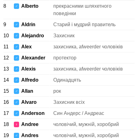
8
Alberto
прекрасними шляхетного
♂
поведінки
9
Aldrin
Старий і мудрий правитель
♂
10
Alejandro
Захисник
♂
11
Alex
захисника, afweerder чоловіків
♂
12
Alexander
протектор
♂
13
Alexis
захисника, afweerder чоловіків
♂
14
Alfredo
Одинадцять
♂
15
Allan
рок
♂
16
Alvaro
Захисник всіх
♂
17
Anderson
Син Андерс / Андреас
♂
18
Andree
чоловічий, мужній, хоробрий
♀
19
Andres
чоловічий, мужній, хоробрий
♂