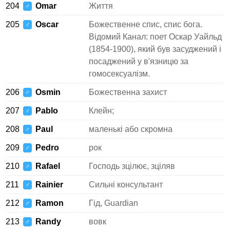
204
Omar
Життя
♂
205
Oscar
Божественне спис, спис бога.
♂
Відомий Канал: поет Оскар Уайльд
(1854-1900), який був засуджений і
посаджений у в'язницю за
гомосексуалізм.
206
Osmin
Божественна захист
♂
207
Pablo
Клейн;
♂
208
Paul
маленькі або скромна
♂
209
Pedro
рок
♂
210
Rafael
Господь зцілює, зціляв
♂
211
Rainier
Сильні консультант
♂
212
Ramon
Гід, Guardian
♂
213
Randy
вовк
♂