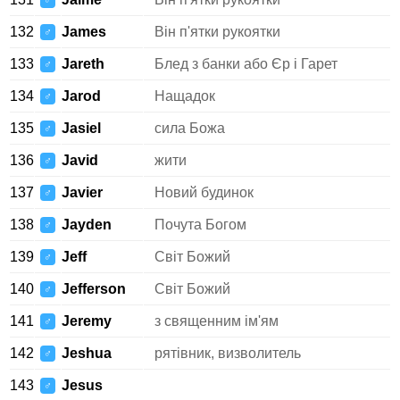
♂
132
James
Він п'ятки рукоятки
♂
133
Jareth
Блед з банки або Єр і Гарет
♂
134
Jarod
Нащадок
♂
135
Jasiel
сила Божа
♂
136
Javid
жити
♂
137
Javier
Новий будинок
♂
138
Jayden
Почута Богом
♂
139
Jeff
Світ Божий
♂
140
Jefferson
Світ Божий
♂
141
Jeremy
з священним ім'ям
♂
142
Jeshua
рятівник, визволитель
♂
143
Jesus
♂