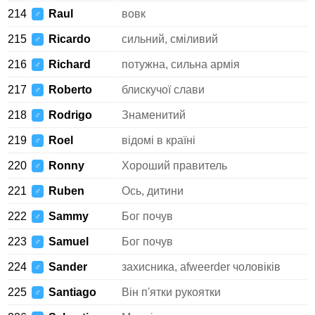
214
Raul
вовк
♂
215
Ricardo
сильний, сміливий
♂
216
Richard
потужна, сильна армія
♂
217
Roberto
блискучої слави
♂
218
Rodrigo
Знаменитий
♂
219
Roel
відомі в країні
♂
220
Ronny
Хороший правитель
♂
221
Ruben
Ось, дитини
♂
222
Sammy
Бог почув
♂
223
Samuel
Бог почув
♂
224
Sander
захисника, afweerder чоловіків
♂
225
Santiago
Він п'ятки рукоятки
♂