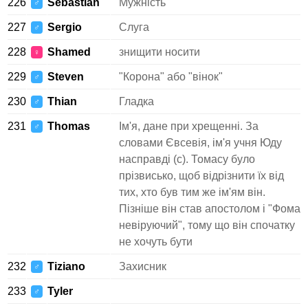
226
Sebastian
Мужність
♂
227
Sergio
Слуга
♂
228
Shamed
знищити носити
♀
229
Steven
"Корона" або "вінок"
♂
230
Thian
Гладка
♂
231
Thomas
Ім'я, дане при хрещенні. За
♂
словами Євсевія, ім'я учня Юду
насправді (с). Томасу було
прізвисько, щоб відрізнити їх від
тих, хто був тим же ім'ям він.
Пізніше він став апостолом і "Фома
невіруючий", тому що він спочатку
не хочуть бути
232
Tiziano
Захисник
♂
233
Tyler
♂