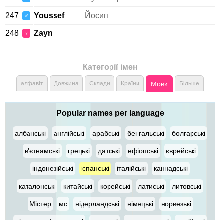
247
Youssef
Йосип
♂
248
Zayn
♀
Категорії імен
алфавіт
Довжина
Склади
Країни
Мови
Більше
Popular names per language
албанські
англійські
арабські
бенгальські
болгарські
в'єтнамські
грецькі
датські
ефіопські
єврейські
індонезійські
іспанські
італійські
каннадські
каталонські
китайські
корейські
латиські
литовські
Містер
мс
нідерландські
німецькі
норвезькі