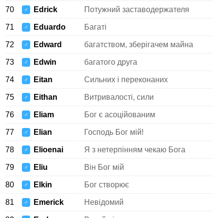
70
Edrick
Потужний заставодержателя
♂
71
Eduardo
Багаті
♂
72
Edward
багатством, зберігачем майна
♂
73
Edwin
багатого друга
♂
74
Eitan
Сильних і переконаних
♂
75
Eithan
Витривалості, сили
♂
76
Eliam
Бог є асоційованим
♂
77
Elian
Господь Бог мій!
♂
78
Elioenai
Я з нетерпінням чекаю Бога
♂
79
Eliu
Він Бог мій
♂
80
Elkin
Бог створює
♂
81
Emerick
Невідомий
♂