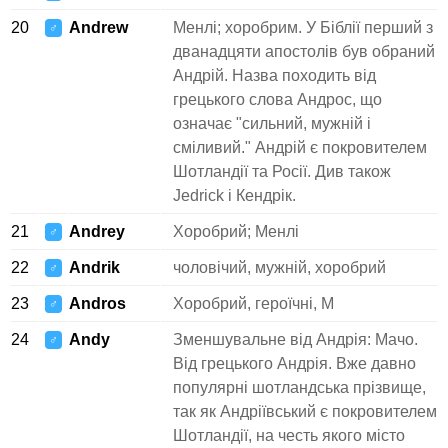
20
Andrew
Менлі; хоробрим. У Біблії перший з
♂
дванадцяти апостолів був обраний
Андрій. Назва походить від
грецького слова Андрос, що
означає "сильний, мужній і
сміливий." Андрій є покровителем
Шотландії та Росії. Див також
Jedrick і Кендрік.
21
Andrey
Хоробрий; Менлі
♂
22
Andrik
чоловічий, мужній, хоробрий
♂
23
Andros
Хоробрий, героїчні, M
♂
24
Andy
Зменшувальне від Андрія: Мачо.
♂
Від грецького Андрія. Вже давно
популярні шотландська прізвище,
так як Андріївський є покровителем
Шотландії, на честь якого місто