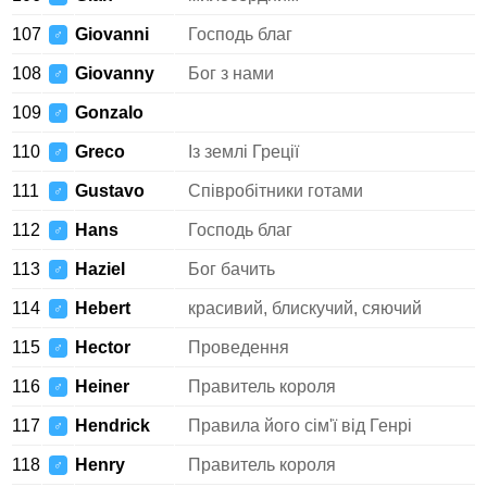
107
Giovanni
Господь благ
♂
108
Giovanny
Бог з нами
♂
109
Gonzalo
♂
110
Greco
Із землі Греції
♂
111
Gustavo
Співробітники готами
♂
112
Hans
Господь благ
♂
113
Haziel
Бог бачить
♂
114
Hebert
красивий, блискучий, сяючий
♂
115
Hector
Проведення
♂
116
Heiner
Правитель короля
♂
117
Hendrick
Правила його сім'ї від Генрі
♂
118
Henry
Правитель короля
♂