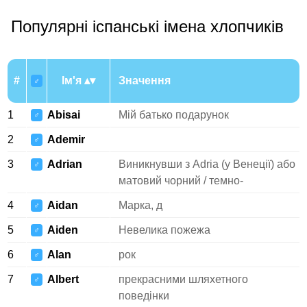
Популярні іспанські імена хлопчиків
#
Ім'я
Значення
♂
1
Abisai
Мій батько подарунок
♂
2
Ademir
♂
3
Adrian
Виникнувши з Adria (у Венеції) або
♂
матовий чорний / темно-
4
Aidan
Марка, д
♂
5
Aiden
Невелика пожежа
♂
6
Alan
рок
♂
7
Albert
прекрасними шляхетного
♂
поведінки