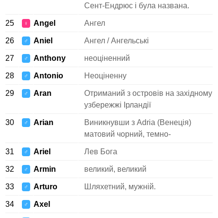
Сент-Ендрюс і була названа.
25
Angel
Ангел
♀
26
Aniel
Ангел / Ангельські
♂
27
Anthony
неоціненний
♂
28
Antonio
Неоціненну
♂
29
Aran
Отриманий з островів на західному
♂
узбережжі Ірландії
30
Arian
Виникнувши з Adria (Венеція)
♂
матовий чорний, темно-
31
Ariel
Лев Бога
♂
32
Armin
великий, великий
♂
33
Arturo
Шляхетний, мужній.
♂
34
Axel
♂