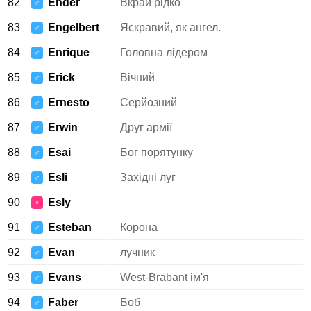
82
Ender
Вкрай рідко
♂
83
Engelbert
Яскравий, як ангел.
♂
84
Enrique
Головна лідером
♂
85
Erick
Вічний
♂
86
Ernesto
Серйозний
♂
87
Erwin
Друг армії
♂
88
Esai
Бог порятунку
♂
89
Esli
Західні луг
♂
90
Esly
♀
91
Esteban
Корона
♂
92
Evan
лучник
♂
93
Evans
West-Brabant ім'я
♂
94
Faber
Боб
♂