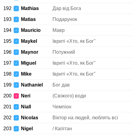
192
Mathias
Дар від Бога
♂
193
Matias
Подарунок
♂
194
Mauricio
Мавр
♂
195
Maykel
Івриті «Хто, як Бог"
♂
196
Maynor
Потужний
♂
197
Miguel
Івриті «Хто, як Бог"
♂
198
Mike
Івриті «Хто, як Бог"
♂
199
Nathaniel
Бог дав
♂
200
Neri
(Свіжого) води
♀
201
Niall
Чемпіон
♂
202
Nicolas
Віктор на людей, люблять всі
♂
203
Nigel
/ Капітан
♂