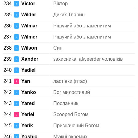
234
Victor
Віктор
♂
235
Wilder
Диких Тварин
♂
236
Wilmar
Рішучий або знаменитим
♂
237
Wilmer
Рішучий або знаменитим
♂
238
Wilson
Син
♂
239
Xander
захисника, afweerder чоловіків
♂
240
Yadiel
♂
241
Yan
ластівки (птах)
♀
242
Yanko
Бог милостивий
♂
243
Yared
Посланник
♂
244
Yeriel
Scooped Богом
♀
245
Yerik
Призначений Богом
♂
246
Yoshio
Мужні окремих
♂