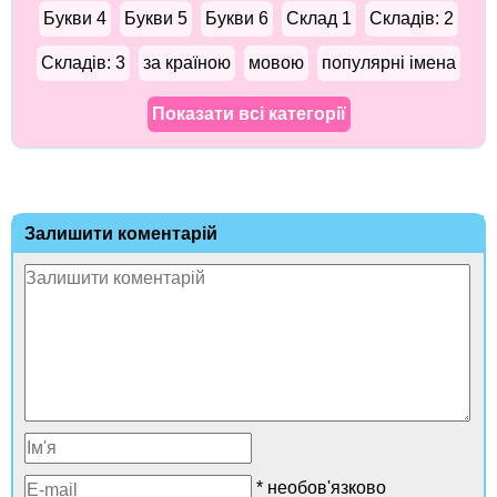
Букви 4
Букви 5
Букви 6
Склад 1
Складів: 2
Складів: 3
за країною
мовою
популярні імена
Показати всі категорії
Залишити коментарій
* необов'язково