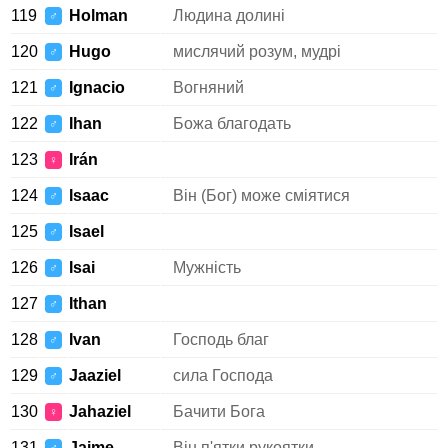
119
Holman
Людина долині
♂
120
Hugo
мислячий розум, мудрі
♂
121
Ignacio
Вогняний
♂
122
Ihan
Божа благодать
♂
123
Irán
♀
124
Isaac
Він (Бог) може сміятися
♂
125
Isael
♂
126
Isai
Мужність
♂
127
Ithan
♂
128
Ivan
Господь благ
♂
129
Jaaziel
сила Господа
♂
130
Jahaziel
Бачити Бога
♀
131
Jaime
Він п'ятки рукоятки