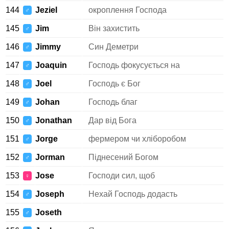
144
Jeziel
окроплення Господа
♂
145
Jim
Він захистить
♂
146
Jimmy
Син Деметри
♂
147
Joaquin
Господь фокусується на
♂
148
Joel
Господь є Бог
♂
149
Johan
Господь благ
♂
150
Jonathan
Дар від Бога
♂
151
Jorge
фермером чи хліборобом
♂
152
Jorman
Піднесений Богом
♂
153
Jose
Господи сил, щоб
♀
154
Joseph
Нехай Господь додасть
♂
155
Joseth
♂