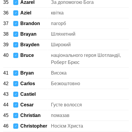
35
Azarel
За допомогою Бога
♂
36
Aziel
квітка
♂
37
Brandon
пагорб
♂
38
Brayan
Шляхетний
♂
39
Brayden
Широкий
♂
40
Bruce
національного героя Шотландії,
♂
Роберт Брюс
41
Bryan
Висока
♂
42
Carlos
Безкоштовно
♂
43
Castiel
♂
44
Cesar
Густе волосся
♂
45
Christian
помазав
♂
46
Christopher
Носієм Христа
♂