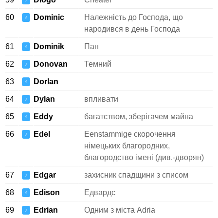
♂
60
Dominic
Належність до Господа, що
♂
народився в день Господа
61
Dominik
Пан
♂
62
Donovan
Темний
♂
63
Dorlan
♂
64
Dylan
впливати
♂
65
Eddy
багатством, зберігачем майна
♂
66
Edel
Eenstammige скорочення
♂
німецьких благородних,
благородство імені (див.-дворян)
67
Edgar
захисник спадщини з списом
♂
68
Edison
Едвардс
♂
69
Edrian
Одним з міста Adria
♂