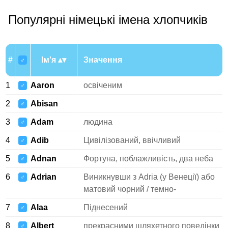
Популярні німецькі імена хлопчиків
#
Ім'я
Значення
♂
1
Aaron
освіченим
♂
2
Abisan
♂
3
Adam
людина
♂
4
Adib
Цивілізований, ввічливий
♂
5
Adnan
Фортуна, поблажливість, два неба
♂
6
Adrian
Виникнувши з Adria (у Венеції) або
♂
матовий чорний / темно-
7
Alaa
Піднесений
♂
8
Albert
прекрасними шляхетного поведінки
♂