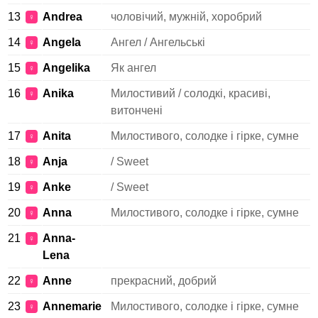
13
Andrea
чоловічий, мужній, хоробрий
♀
14
Angela
Ангел / Ангельські
♀
15
Angelika
Як ангел
♀
16
Anika
Милостивий / солодкі, красиві,
♀
витончені
17
Anita
Милостивого, солодке і гірке, сумне
♀
18
Anja
/ Sweet
♀
19
Anke
/ Sweet
♀
20
Anna
Милостивого, солодке і гірке, сумне
♀
21
Anna-
♀
Lena
22
Anne
прекрасний, добрий
♀
23
Annemarie
Милостивого, солодке і гірке, сумне
♀