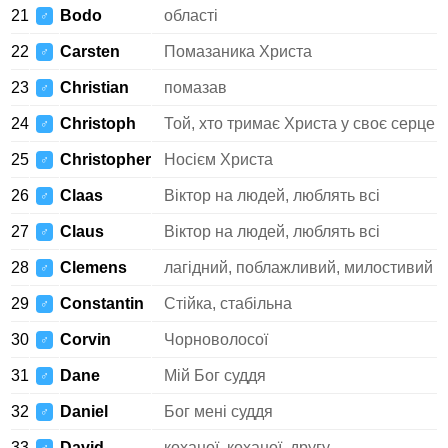
21
Bodo
області
♂
22
Carsten
Помазаника Христа
♂
23
Christian
помазав
♂
24
Christoph
Той, хто тримає Христа у своє серце
♂
25
Christopher
Носієм Христа
♂
26
Claas
Віктор на людей, люблять всі
♂
27
Claus
Віктор на людей, люблять всі
♂
28
Clemens
лагідний, поблажливий, милостивий
♂
29
Constantin
Стійка, стабільна
♂
30
Corvin
Чорноволосої
♂
31
Dane
Мій Бог суддя
♂
32
Daniel
Бог мені суддя
♂
33
David
коханої, коханої, другу