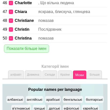
46
Charlotte
, Що вільна людина
♀
47
Chiara
яскрава, блискуча, глянцева
♀
48
Christiane
помазав
♀
49
Christin
Послідовник
♀
50
Christina
помазав
♀
Показати більше імен
Категорії імен
алфавіт
Довжина
Склади
Країни
Мови
Більше
Popular names per language
албанські
англійські
арабські
бенгальські
болгарські
в'єтнамські
грецькі
датські
ефіопські
єврейські