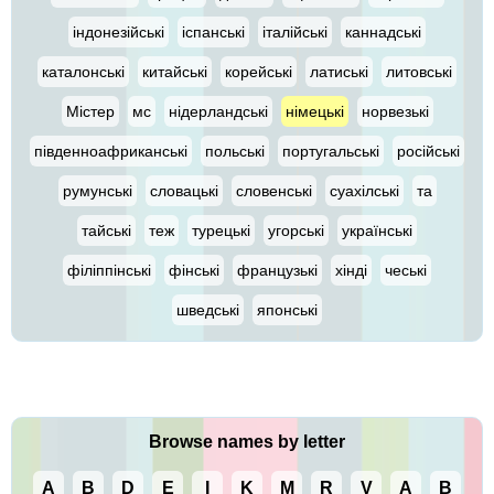
індонезійські
іспанські
італійські
каннадські
каталонські
китайські
корейські
латиські
литовські
Містер
мс
нідерландські
німецькі
норвезькі
південноафриканські
польські
португальські
російські
румунські
словацькі
словенські
суахілські
та
тайські
теж
турецькі
угорські
українські
філіппінські
фінські
французькі
хінді
чеські
шведські
японські
Browse names by letter
A
B
D
E
I
K
M
R
V
А
В