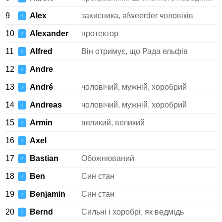
9
Alex
захисника, afweerder чоловіків
♂
10
Alexander
протектор
♂
11
Alfred
Він отримує, що Рада ельфів
♂
12
Andre
♂
13
André
чоловічий, мужній, хоробрий
♂
14
Andreas
чоловічий, мужній, хоробрий
♂
15
Armin
великий, великий
♂
16
Axel
♂
17
Bastian
Обожнюваний
♂
18
Ben
Син стан
♂
19
Benjamin
Син стан
♂
20
Bernd
Сильні і хоробрі, як ведмідь
♂