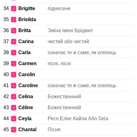
34
Brigitte
піднесене
♀
35
Brisilda
♀
36
Britta
Зміна імені Бріджит
♀
37
Carina
чистий або чистий
♀
38
Carla
означає те ж саме, як хлопець
♀
39
Carmen
пісні, пісні
♀
40
Carolin
♀
41
Caroline
означає те ж саме, як хлопець
♀
42
Celina
Божественний
♀
43
Céline
Божественний
♀
44
Ceyla
Респ Елінг Кайла Або Sela
♀
45
Chantal
Пісня
♀