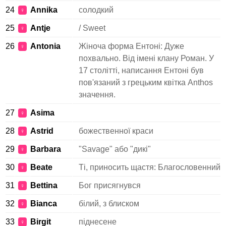
24
Annika
солодкий
♀
25
Antje
/ Sweet
♀
26
Antonia
Жіноча форма Ентоні: Дуже
♀
похвально. Від імені клану Роман. У
17 столітті, написання Ентоні був
пов'язаний з грецьким квітка Anthos
значення.
27
Asima
♀
28
Astrid
божественної краси
♀
29
Barbara
"Savage" або "дикі"
♀
30
Beate
Ті, приносить щастя: Благословенний
♀
31
Bettina
Бог присягнувся
♀
32
Bianca
білий, з блиском
♀
33
Birgit
піднесене
♀