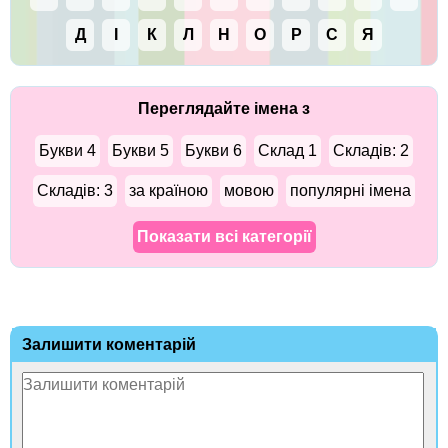
Д
І
К
Л
Н
О
Р
С
Я
Переглядайте імена з
Букви 4
Букви 5
Букви 6
Склад 1
Складів: 2
Складів: 3
за країною
мовою
популярні імена
Показати всі категорії
Залишити коментарій