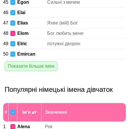
45
Egon
Сильні з мечем
♂
46
Elai
♂
47
Elias
Яхве (мій) Бог
♂
48
Elom
Бог любить мене
♀
49
Elric
потужні дворян
♂
50
Emircan
♂
Показати більше імен
Популярні німецькі імена дівчаток
#
Ім'я
Значення
♂
1
Alena
Рок
♀