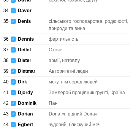
♂
34
Davor
♂
35
Denis
сільського господарства, родючості,
♂
природи та вина
36
Dennis
фертильність
♂
37
Detlef
Охоче
♂
38
Dieter
армії, натовпу
♂
39
Dietmar
Авторитетні люди
♂
40
Dirk
могутнім серед людей
♂
41
Djordy
Землероб працівник грунті, Країна
♂
42
Dominik
Пан
♂
43
Dorian
Doria «г, рідний Doria«
♂
44
Egbert
чудовий, блискучий меч
♂