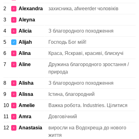
2
Alexandra
захисника, afweerder чоловіків
♀
3
Aleyna
♀
4
Alicia
З благородного походження
♀
5
Alijah
Господь Бог мій!
♂
6
Alina
Краса, Яскраві, красиві, блискучі
♀
7
Aline
Дружина благородного зростання /
♀
природа
8
Alisha
З благородного походження
♀
9
Alissa
Істина, благородний
♀
10
Amelie
Важка робота. Industries. Цілитися
♀
11
Amra
Довговічний
♀
12
Anastasia
виросли на Водохреща до нового
♀
життя