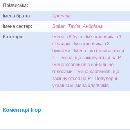
Прізвиська:
Імена братів:
Ярослав
Імена сестер:
Sofian
,
Tavita
,
Андріана
Категорії:
Імена з 8 букв
-
Ім'я хлопчика з 1
складом
-
Ім'я хлопчика з 8
буквами
-
Імена, що починаються
з І
-
Імена, що закінчуються на Р
-
Імена хлопчиків з найбільше
голосами
-
Імена хлопчиків, що
закінчуються на Р
-
Популярні
українські імена хлопчиків
Коментарі Ігор