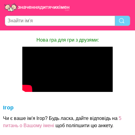
Нова гра для гри з друзями:
Ігор
Чи є ваше ім'я Ігор? Будь ласка, дайте відповідь на
5
питань о Вашому імені
щоб поліпшити цю анкету.