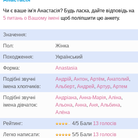
Чи є ваше ім'я Анастасія? Будь ласка, дайте відповідь на
5 питань о Вашому імені
щоб поліпшити цю анкету.
Значення:
Пол:
Жінка
Походження:
Український
Форма:
Anastasia
Подібні звучні
Андрій
,
Антон
,
Артём
,
Анатолий
,
імена хлопчиків:
Альберт
,
Андрей
,
Артур
,
Артем
Подібні звучні
Андріана
,
Анна-Марія
,
Аліна
,
імена дівчаток:
Альона
,
Анна
,
Аня
,
Альбина
,
Алёна
Рейтинг:
4/5 Бали
13 голосів
Легко написати:
5/5 Бали
13 голосів