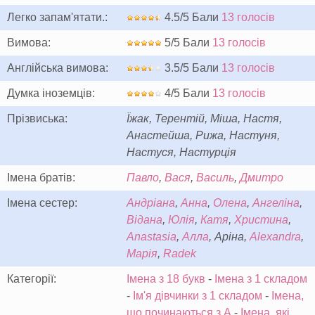
Легко запам'ятати.:
4.5/5 Бали
13 голосів
Вимова:
5/5 Бали
13 голосів
Англійська вимова:
3.5/5 Бали
13 голосів
Думка іноземців:
4/5 Бали
13 голосів
Прізвиська:
Їжак, Терентій, Міша, Настя,
Анастейша, Рижа, Настуня,
Настуся, Настурція
Імена братів:
Павло
,
Вася
,
Василь
,
Дмитро
Імена сестер:
Андріана
,
Анна
,
Олена
,
Ангеліна
,
Відана
,
Юлія
,
Катя
,
Христина
,
Anastasia
,
Алла
, Аріна,
Alexandra
,
Марія
,
Radek
Категорії:
Імена з 18 букв
-
Імена з 1 складом
-
Ім'я дівчинки з 1 складом
-
Імена,
що починаються з А
-
Імена, які