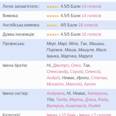
Легко запам'ятати.:
4.5/5 Бали
14 голосів
Вимова:
4.5/5 Бали
14 голосів
Англійська вимова:
4/5 Бали
16 голосів
Думка іноземців:
4.5/5 Бали
16 голосів
Прізвиська:
Мері, Марі, Miria, Так, Машаш,
Пиріжок, Маша, Машуля, Мася,
Іванка, Марічка, Маруся
Імена братів:
Ні,
Дмитро
,
Олег
, Так,
Олександр
,
Сергій
,
Олексій
,
Андрій
, Немає, Иропи,
Степан
,
Михайло
,
Манолій
,
Арсен
Імена сестер:
Андріана
, Ні, Немає,
Катерина
,
Ylia,
Tavita
,
Марта
,
Діана
,
Rada
,
Валерия
,
Анастасія
,
Radek
Категорії:
Імена з 10 букв
-
Імена з 2 складів