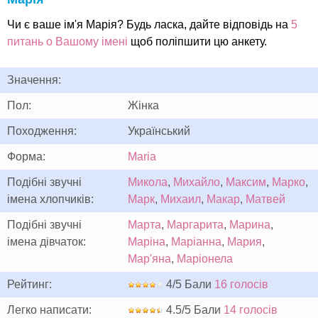
Чи є ваше ім'я Марія? Будь ласка, дайте відповідь на
5
питань о Вашому імені
щоб поліпшити цю анкету.
Значення:
Пол:
Жінка
Походження:
Український
Форма:
Maria
Подібні звучні
Микола
,
Михайло
,
Максим
,
Марко
,
імена хлопчиків:
Марк
,
Михаил
,
Макар
,
Матвей
Подібні звучні
Марта
,
Маргарита
,
Марина
,
імена дівчаток:
Маріна
,
Маріанна
,
Мария
,
Мар'яна
,
Маріонела
Рейтинг:
4/5 Бали
16 голосів
Легко написати:
4.5/5 Бали
14 голосів