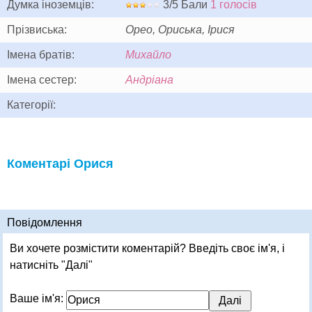
Думка іноземців:
3/5 Бали
1 голосів
Прізвиська:
Орео, Ориська, Ірися
Імена братів:
Михайло
Імена сестер:
Андріана
Категорії:
Коментарі Орися
Повідомлення
Ви хочете розмістити коментарій? Введіть своє ім'я, і
натисніть "Далі"
Ваше ім'я: