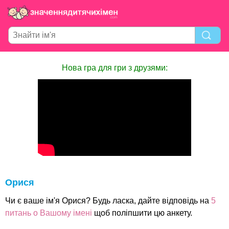
Нова гра для гри з друзями:
Орися
Чи є ваше ім'я Орися? Будь ласка, дайте відповідь на
5
питань о Вашому імені
щоб поліпшити цю анкету.