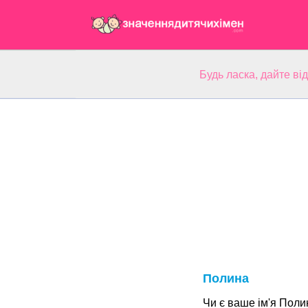
Будь ласка, дайте ві
Полина
Чи є ваше ім'я Поли