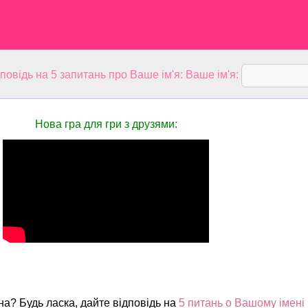
дповідь на 5 запитань про Ваше ім'я: Ваше ім'я:
Нова гра для гри з друзями:
на? Будь ласка, дайте відповідь на
5 питань о Вашому імені