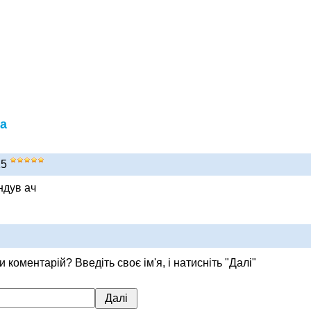
а
15
ндув ач
 коментарій? Введіть своє ім'я, і натисніть "Далі"