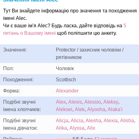
Тут Ви знайдете інформацію про значення та походження
імені Alec.
Чи є ваше ім'я Alec? Будь ласка, дайте відповідь на
5
питань о Вашому імені
щоб поліпшити цю анкету.
Значення:
Protector / захисник чоловіки /
рятівником
Пол:
Чоловік
Походження:
Scottisch
Форма:
Alexander
Подібні звучні
Alex
,
Alexis
,
Alessio
,
Aleksy
,
імена хлопчиків:
Aleksei
,
Alek
,
Alyosha
,
Alaka'i
Подібні звучні
Alicja
,
Alicia
,
Alesha
,
Alexia
,
Alisha
,
імена дівчаток:
Alika
,
Alyssa
,
Alix