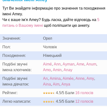
Тут Ви знайдете інформацію про значення та походження
імені Amey.
Чи є ваше ім'я Amey? Будь ласка, дайте відповідь на
5
питань о Вашому імені
щоб поліпшити цю анкету.
Значення:
Орел
Пол:
Чоловік
Походження:
Німецький
Подібні звучні
Aimé
,
Ann
,
Ayman
,
Ame
,
Anum
,
імена хлопчиків:
Amo
,
Amin
,
Anay
Подібні звучні
An
,
Amina
,
Aimée
,
Anne
,
Amy
,
імена дівчаток:
Aina
,
Aim
,
Anya
Рейтинг:
4.5/5 Бали
16 голосів
Легко написати:
4.5/5 Бали
12 голосів