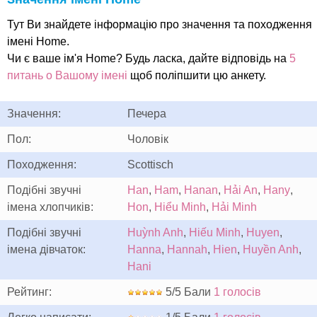
Тут Ви знайдете інформацію про значення та походження
імені Home.
Чи є ваше ім'я Home? Будь ласка, дайте відповідь на
5
питань о Вашому імені
щоб поліпшити цю анкету.
Значення:
Печера
Пол:
Чоловік
Походження:
Scottisch
Подібні звучні
Han
,
Ham
,
Hanan
,
Hải An
,
Hany
,
імена хлопчиків:
Hon
,
Hiểu Minh
,
Hải Minh
Подібні звучні
Huỳnh Anh
,
Hiếu Minh
,
Huyen
,
імена дівчаток:
Hanna
,
Hannah
,
Hien
,
Huyền Anh
,
Hani
Рейтинг:
5/5 Бали
1 голосів