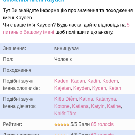
Тут Ви знайдете інформацію про значення та походження
імені Kayden.
Чи є ваше ім'я Kayden? Будь ласка, дайте відповідь на
5
питань о Вашому імені
щоб поліпшити цю анкету.
Значення:
винищувач
Пол:
Чоловік
Походження:
Подібні звучні
Kaden
,
Kadan
,
Kadin
,
Kedem
,
імена хлопчиків:
Kajetan
,
Keyden
,
Kyden
,
Ketan
Подібні звучні
Kiều Diễm
,
Katina
,
Katanyna
,
імена дівчаток:
Kotone
,
Katiana
,
Katyin
,
Katine
,
Khiết Tâm
Рейтинг:
5/5 Бали
85 голосів