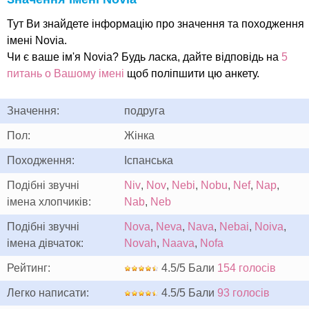
Тут Ви знайдете інформацію про значення та походження
імені Novia.
Чи є ваше ім'я Novia? Будь ласка, дайте відповідь на
5
питань о Вашому імені
щоб поліпшити цю анкету.
Значення:
подруга
Пол:
Жінка
Походження:
Іспанська
Подібні звучні
Niv
,
Nov
,
Nebi
,
Nobu
,
Nef
,
Nap
,
імена хлопчиків:
Nab
,
Neb
Подібні звучні
Nova
,
Neva
,
Nava
,
Nebai
,
Noiva
,
імена дівчаток:
Novah
,
Naava
,
Nofa
Рейтинг:
4.5/5 Бали
154 голосів
Легко написати:
4.5/5 Бали
93 голосів