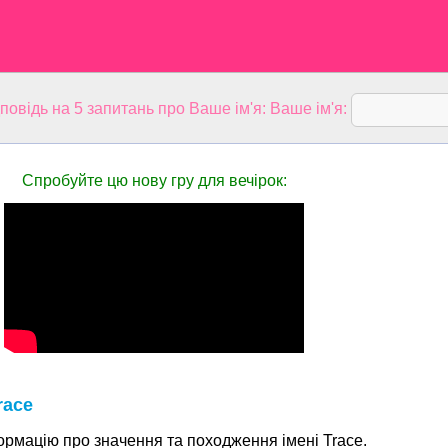
дповідь на 5 запитань про Ваше ім'я: Ваше ім'я:
Спробуйте цю нову гру для вечірок:
race
ормацію про значення та походження імені Trace.