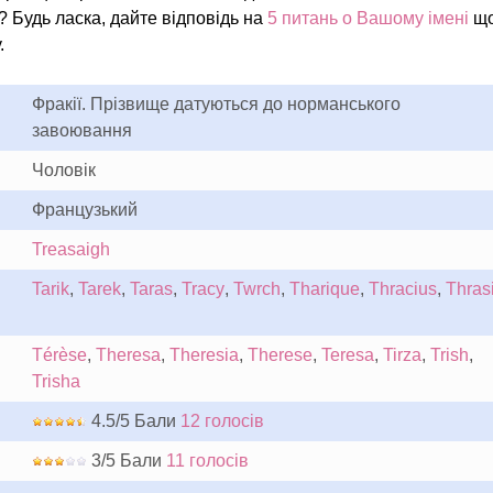
? Будь ласка, дайте відповідь на
5 питань о Вашому імені
щ
.
Фракії. Прізвище датуються до норманського
завоювання
Чоловік
Французький
Treasaigh
Tarik
,
Tarek
,
Taras
,
Tracy
,
Twrch
,
Tharique
,
Thracius
,
Thras
Térèse
,
Theresa
,
Theresia
,
Therese
,
Teresa
,
Tirza
,
Trish
,
Trisha
4.5/5 Бали
12 голосів
3/5 Бали
11 голосів