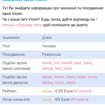
Тут Ви знайдете інформацію про значення та походження
імені Viorel.
Чи є ваше ім'я Viorel? Будь ласка, дайте відповідь на
5
питань о Вашому імені
щоб поліпшити цю анкету.
Значення:
Дзвін
Пол:
Чоловік
Походження:
Румунська
Подібні звучні
Verrill
,
Virl
,
Verrell
,
Varil
,
Varol
,
імена хлопчиків:
Verrall
,
Verl
,
Veryl
Подібні звучні
Variel
,
Veerle
,
Verla
,
Verle
,
Verily
,
імена дівчаток:
Verley
,
Varali
,
Verlie
Рейтинг:
4.5/5 Бали
42 голосів
Легко написати:
4/5 Бали
25 голосів