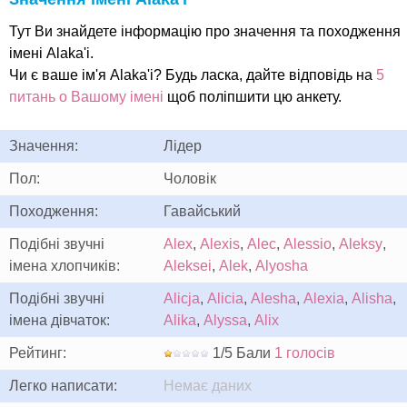
Тут Ви знайдете інформацію про значення та походження
імені Alaka'i.
Чи є ваше ім'я Alaka'i? Будь ласка, дайте відповідь на
5
питань о Вашому імені
щоб поліпшити цю анкету.
Значення:
Лідер
Пол:
Чоловік
Походження:
Гавайський
Подібні звучні
Alex
,
Alexis
,
Alec
,
Alessio
,
Aleksy
,
імена хлопчиків:
Aleksei
,
Alek
,
Alyosha
Подібні звучні
Alicja
,
Alicia
,
Alesha
,
Alexia
,
Alisha
,
імена дівчаток:
Alika
,
Alyssa
,
Alix
Рейтинг:
1/5 Бали
1 голосів
Легко написати:
Немає даних