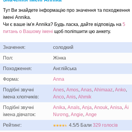
Тут Ви знайдете інформацію про значення та походження
імені Annika.
Чи є ваше ім'я Annika? Будь ласка, дайте відповідь на
5
питань о Вашому імені
щоб поліпшити цю анкету.
Значення:
солодкий
Пол:
Жінка
Походження:
Англійська
Форма:
Anna
Подібні звучні
Anes
,
Amos
,
Anas
,
Ahimaaz
,
Anko
,
імена хлопчиків:
Anco
,
Anis
,
Ahmik
Подібні звучні
Anika
,
Anaïs
,
Anja
,
Anouk
,
Anisa
,
Ái
імена дівчаток:
Nương
,
Angie
,
Ange
Рейтинг:
4.5/5 Бали
329 голосів