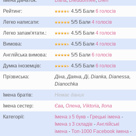
імена дівчаток:
Dana
,
Dieudonnée
,
Dien
Рейтинг:
4.5/5 Бали
6 голосів
Легко написати:
5/5 Бали
4 голосів
Легко запам'ятати.:
4.5/5 Бали
4 голосів
Вимова:
4.5/5 Бали
4 голосів
Англійська вимова:
5/5 Бали
6 голосів
Думка іноземців:
4.5/5 Бали
6 голосів
Прізвиська:
Діна, Даяна, Ді, Dianka, Dianessa,
Dianochka
Імена братів:
Немає даних
Імена сестер:
Єва
,
Олена
,
Viktoria
,
Ilona
Категорії:
Імена з 5 букв
-
Грецькі імена
-
Імена з 3 складів
-
Англійські
імена
-
Топ-1000 Facebook імена
-