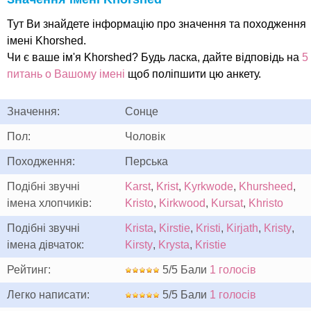
Тут Ви знайдете інформацію про значення та походження
імені Khorshed.
Чи є ваше ім'я Khorshed? Будь ласка, дайте відповідь на
5
питань о Вашому імені
щоб поліпшити цю анкету.
Значення:
Сонце
Пол:
Чоловік
Походження:
Перська
Подібні звучні
Karst
,
Krist
,
Kyrkwode
,
Khursheed
,
імена хлопчиків:
Kristo
,
Kirkwood
,
Kursat
,
Khristo
Подібні звучні
Krista
,
Kirstie
,
Kristi
,
Kirjath
,
Kristy
,
імена дівчаток:
Kirsty
,
Krysta
,
Kristie
Рейтинг:
5/5 Бали
1 голосів
Легко написати:
5/5 Бали
1 голосів