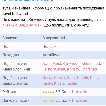
Тут Ви знайдете інформацію про значення та походження
імені Kirkwood.
Чи є ваше ім'я Kirkwood? Будь ласка, дайте відповідь на
5
питань о Вашому імені
щоб поліпшити цю анкету.
Значення:
З церкви лісі
Пол:
Чоловік
Походження:
Англійська
Подібні звучні
Karst
,
Krist
,
Kyrkwode
,
Khursheed
,
імена хлопчиків:
Kristo
,
Kursat
,
Khristo
,
Khorshed
Подібні звучні
Krista
,
Kirstie
,
Kristi
,
Kirjath
,
Kristy
,
імена дівчаток:
Kirsty
,
Krysta
,
Kristie
Рейтинг:
5/5 Бали
1 голосів
Легко написати:
5/5 Бали
1 голосів