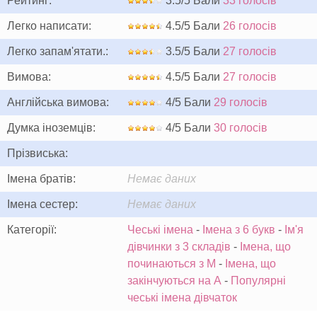
Рейтинг:
3.5/5 Бали
33 голосів
Легко написати:
4.5/5 Бали
26 голосів
Легко запам'ятати.:
3.5/5 Бали
27 голосів
Вимова:
4.5/5 Бали
27 голосів
Англійська вимова:
4/5 Бали
29 голосів
Думка іноземців:
4/5 Бали
30 голосів
Прізвиська:
Імена братів:
Немає даних
Імена сестер:
Немає даних
Категорії:
Чеські імена
-
Імена з 6 букв
-
Ім'я
дівчинки з 3 складів
-
Імена, що
починаються з M
-
Імена, що
закінчуються на A
-
Популярні
чеські імена дівчаток