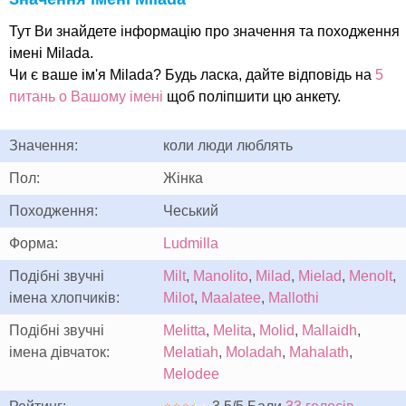
Тут Ви знайдете інформацію про значення та походження
імені Milada.
Чи є ваше ім'я Milada? Будь ласка, дайте відповідь на
5
питань о Вашому імені
щоб поліпшити цю анкету.
Значення:
коли люди люблять
Пол:
Жінка
Походження:
Чеський
Форма:
Ludmilla
Подібні звучні
Milt
,
Manolito
,
Milad
,
Mielad
,
Menolt
,
імена хлопчиків:
Milot
,
Maalatee
,
Mallothi
Подібні звучні
Melitta
,
Melita
,
Molid
,
Mallaidh
,
імена дівчаток:
Melatiah
,
Moladah
,
Mahalath
,
Melodee