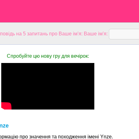
дповідь на 5 запитань про Ваше ім'я: Ваше ім'я:
Спробуйте цю нову гру для вечірок:
nze
ормацію про значення та походження імені Ynze.