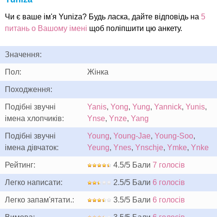
Чи є ваше ім'я Yuniza? Будь ласка, дайте відповідь на
5
питань о Вашому імені
щоб поліпшити цю анкету.
Значення:
Пол:
Жінка
Походження:
Подібні звучні
Yanis
,
Yong
,
Yung
,
Yannick
,
Yunis
,
імена хлопчиків:
Ynse
,
Ynze
,
Yang
Подібні звучні
Young
,
Young-Jae
,
Young-Soo
,
імена дівчаток:
Yeung
,
Ynes
,
Ynschje
,
Ymke
,
Ynke
Рейтинг:
4.5/5 Бали
7 голосів
Легко написати:
2.5/5 Бали
6 голосів
Легко запам'ятати.:
3.5/5 Бали
6 голосів