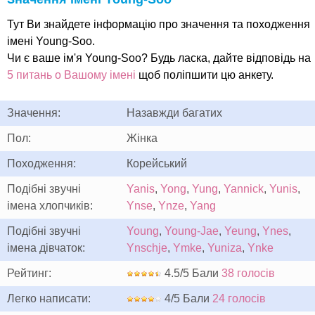
Тут Ви знайдете інформацію про значення та походження
імені Young-Soo.
Чи є ваше ім'я Young-Soo? Будь ласка, дайте відповідь на
5 питань о Вашому імені
щоб поліпшити цю анкету.
Значення:
Назавжди багатих
Пол:
Жінка
Походження:
Корейський
Подібні звучні
Yanis
,
Yong
,
Yung
,
Yannick
,
Yunis
,
імена хлопчиків:
Ynse
,
Ynze
,
Yang
Подібні звучні
Young
,
Young-Jae
,
Yeung
,
Ynes
,
імена дівчаток:
Ynschje
,
Ymke
,
Yuniza
,
Ynke
Рейтинг:
4.5/5 Бали
38 голосів
Легко написати:
4/5 Бали
24 голосів